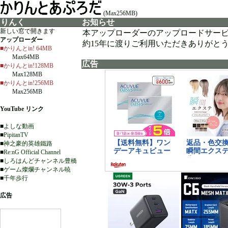
(Max256MB)
りんく
お知らせ
新しい窓で開きます
本アップローダーのアップロードサー
アップローダー
約15年に渡りご利用いただきありがと
■かりんとin! 64MB
Max64MB
広告
■かりんとin!128MB
Max128MB
■かりんとin!256MB
Max256MB
YouTube リンク
■
よしな動画
■
PipitanTV
■
神之豪的英雄鐵路
■
Re:nG Official Channel
■
しろはんどチャンネル豊橋
■
ゲーム燦爛チャンネル暁
■
千年歩行
広告